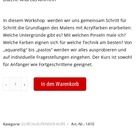
In diesem Workshop werden wir uns gemeinsam Schritt für
Schritt die Grundlagen des Malens mit Acrylfarben erarbeiten:
Welche Untergründe gibt es? Mit welchen Pinseln male ich?
Welche Farben eignen sich für welche Technik am besten? Von
„aquarellig“ bis „pastos“ werden wir alles ausprobieren und
auf individuelle Fragestellungen eingehen. Der Kurs ist sowohl
für Anfänger wie Fortgeschrittene geeignet.
Gegenständliche
In den Warenkorb
Acrylmalerei
–
Grundlagen
und
Specials
Kategorie:
DURCHLAUFENDER-KURS
Art.-Nr.:
1410
quantity