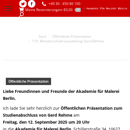
+49 30 - 450 86 100
Twitter
Facebook
Meine Reservierungen:
€
0,00
0
page
page
Search:
opens
opens
in
in
Sie befinden sich hier:
Start
Öffentliche Präsentation
new
new
119. Meisterschülerausstellung Gerd Rehme
window
window
Öffentliche Präsentation
Liebe Freundinnen und Freunde der Akademie für Malerei
Berlin,
ich lade Sie sehr herzlich zur
Öffentlichen Präsentation zum
Studienabschluss von Gerd Rehme
am
Freitag, den 12. September 2025 um 20 Uhr
in die
Akademie für Malerei Berlin
, Schillerstraße 34, 10627