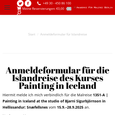
+49 30 - 450 86 100
Twitter
Facebook
Meine Reservierungen:
€
0,00
0
page
page
Search:
opens
opens
in
in
new
new
Sie befinden sich hier:
Start
Anmeldeformular für Islandreise
window
window
Anmeldeformular für die
Islandreise des Kurses
Painting in Iceland
Hiermit melde ich mich verbindlich für die Malreise
1351-A |
Painting in Iceland at the studio of Bjarni Sigurbjörnson in
Hellissandur; Snæfellsnes
vom
15.9.–28.9.2025
an.