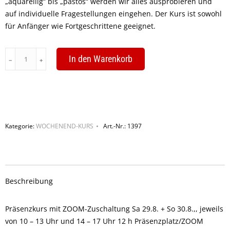
„aquarellig“ bis „pastos“ werden wir alles ausprobieren und
auf individuelle Fragestellungen eingehen. Der Kurs ist sowohl
für Anfänger wie Fortgeschrittene geeignet.
Gegenständliche
In den Warenkorb
Acrylmalerei
–
Grundlagen
und
Specials
Kategorie:
WOCHENEND-KURS
Art.-Nr.:
1397
quantity
Beschreibung
Präsenzkurs mit ZOOM-Zuschaltung Sa 29.8. + So 30.8.,, jeweils
von 10 – 13 Uhr und 14 – 17 Uhr 12 h Präsenzplatz/ZOOM