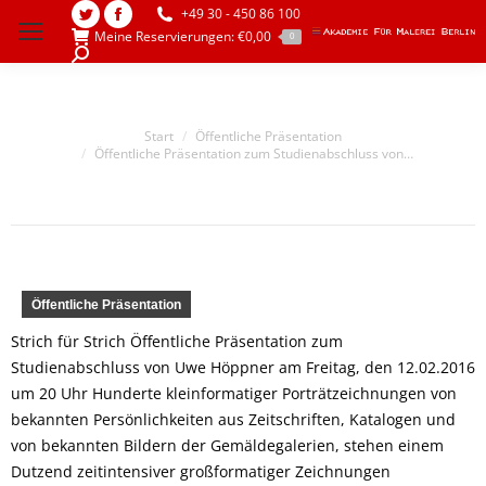
+49 30 - 450 86 100
Twitter
Facebook
Meine Reservierungen:
€
0,00
0
page
page
Search:
opens
opens
in
in
Sie befinden sich hier:
Start
Öffentliche Präsentation
new
new
Öffentliche Präsentation zum Studienabschluss von…
window
window
Öffentliche Präsentation
Strich für Strich Öffentliche Präsentation zum
Studienabschluss von Uwe Höppner am Freitag, den 12.02.2016
um 20 Uhr Hunderte kleinformatiger Porträtzeichnungen von
bekannten Persönlichkeiten aus Zeitschriften, Katalogen und
von bekannten Bildern der Gemäldegalerien, stehen einem
Dutzend zeitintensiver großformatiger Zeichnungen