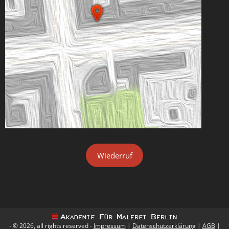
Wiederruf
- © 2026, all rights reserved -
Impressum
|
Datenschutzerklärung
|
AGB
|