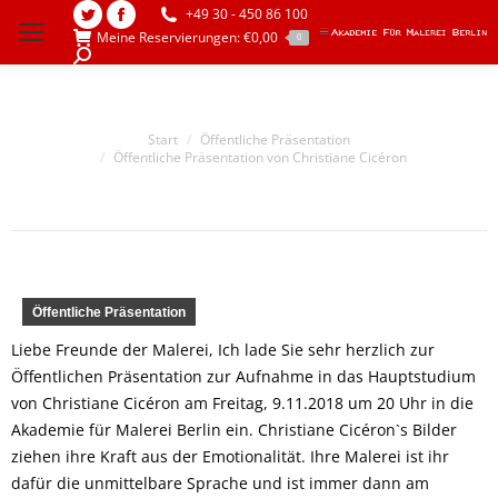
+49 30 - 450 86 100
Twitter
Facebook
Meine Reservierungen:
€
0,00
0
page
page
Search:
opens
opens
in
in
Sie befinden sich hier:
Start
Öffentliche Präsentation
new
new
Öffentliche Präsentation von Christiane Cicéron
window
window
Öffentliche Präsentation
Liebe Freunde der Malerei, Ich lade Sie sehr herzlich zur
Öffentlichen Präsentation zur Aufnahme in das Hauptstudium
von Christiane Cicéron am Freitag, 9.11.2018 um 20 Uhr in die
Akademie für Malerei Berlin ein. Christiane Cicéron`s Bilder
ziehen ihre Kraft aus der Emotionalität. Ihre Malerei ist ihr
dafür die unmittelbare Sprache und ist immer dann am