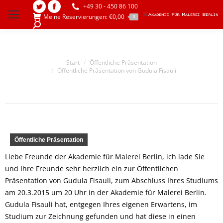
+49 30 - 450 86 100
Twitter
Facebook
Meine Reservierungen:
€
0,00
0
page
page
Search:
opens
opens
in
in
Sie befinden sich hier:
Start
Öffentliche Präsentation
new
new
Öffentliche Präsentation von Gudula Fisauli
window
window
Öffentliche Präsentation
Liebe Freunde der Akademie für Malerei Berlin, ich lade Sie
und Ihre Freunde sehr herzlich ein zur Öffentlichen
Präsentation von Gudula Fisauli, zum Abschluss Ihres Studiums
am 20.3.2015 um 20 Uhr in der Akademie für Malerei Berlin.
Gudula Fisauli hat, entgegen Ihres eigenen Erwartens, im
Studium zur Zeichnung gefunden und hat diese in einen