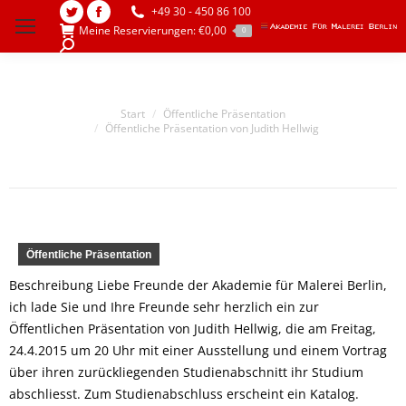
+49 30 - 450 86 100
Twitter
Facebook
Meine Reservierungen:
€
0,00
0
page
page
Search:
opens
opens
in
in
Sie befinden sich hier:
Start
Öffentliche Präsentation
new
new
Öffentliche Präsentation von Judith Hellwig
window
window
Öffentliche Präsentation
Beschreibung Liebe Freunde der Akademie für Malerei Berlin,
ich lade Sie und Ihre Freunde sehr herzlich ein zur
Öffentlichen Präsentation von Judith Hellwig, die am Freitag,
24.4.2015 um 20 Uhr mit einer Ausstellung und einem Vortrag
über ihren zurückliegenden Studienabschnitt ihr Studium
abschliesst. Zum Studienabschluss erscheint ein Katalog.