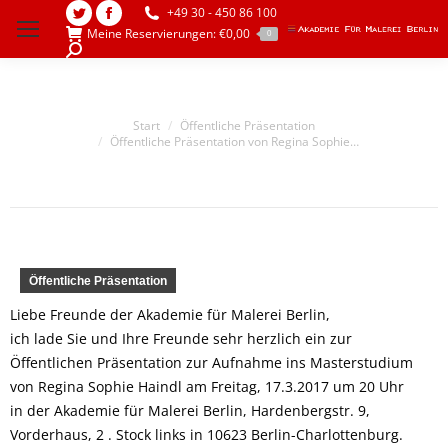
+49 30 - 450 86 100
Twitter
Facebook
Meine Reservierungen:
€
0,00
0
page
page
Search:
opens
opens
in
in
Sie befinden sich hier:
Start
Öffentliche Präsentation
new
new
Öffentliche Präsentation von Regina Sophie…
window
window
Öffentliche Präsentation
Liebe Freunde der Akademie für Malerei Berlin,
ich lade Sie und Ihre Freunde sehr herzlich ein zur
Öffentlichen Präsentation zur Aufnahme ins Masterstudium
von Regina Sophie Haindl am Freitag, 17.3.2017 um 20 Uhr
in der Akademie für Malerei Berlin, Hardenbergstr. 9,
Vorderhaus, 2 . Stock links in 10623 Berlin-Charlottenburg.