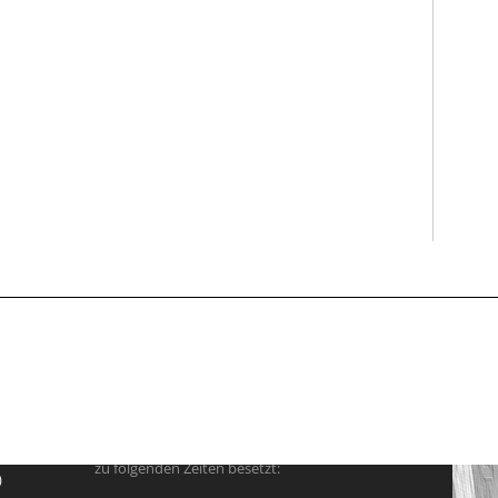
Geschäftszeiten
Anfahrt
Geschäftszeiten
Anfa
Das Büro der Akademie ist vorübergehend nur
zu folgenden Zeiten besetzt:
)