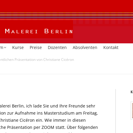
Home
Kalender
Studium
Kurse
Preise
Dozent
um
Kurse
Preise
Dozenten
Absolventen
Kontakt
entlichen Präsentation von Christiane Cicéron
K
erei Berlin, ich lade Sie und Ihre Freunde sehr
ation zur Aufnahme ins Masterstudium am Freitag,
ristiane Cicéron ein. Wie immer in diesen
iche Präsentation per ZOOM statt. Über folgenden