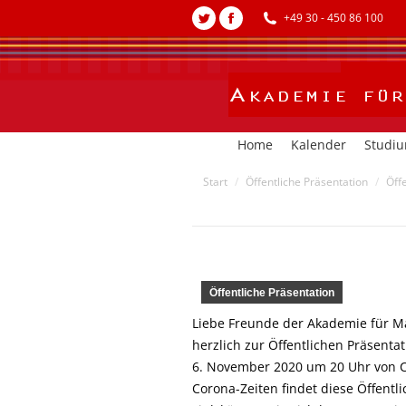
+49 30 - 450 86 100
Twitter
Facebook
page
page
opens
opens
in
in
new
new
Home
Kalender
Studi
window
window
Sie befinden sich hier:
Start
Öffentliche Präsentation
Öff
Öffentliche Präsentation
Liebe Freunde der Akademie für Mal
herzlich zur Öffentlichen Präsent
6. November 2020 um 20 Uhr von Ch
Corona-Zeiten findet diese Öffentl