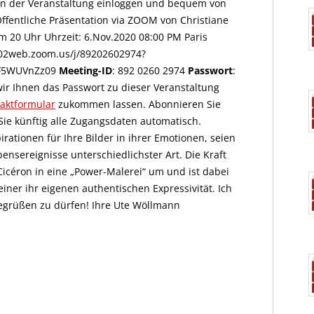
inn der Veranstaltung einloggen und bequem von
fentliche Präsentation via ZOOM von Christiane
m 20 Uhr Uhrzeit: 6.Nov.2020 08:00 PM Paris
s02web.zoom.us/j/89202602974?
F5WUVnZz09
Meeting-ID
: 892 0260 2974
Passwort
:
wir Ihnen das Passwort zu dieser Veranstaltung
aktformular
zukommen lassen. Abonnieren Sie
Sie künftig alle Zugangsdaten automatisch.
pirationen für Ihre Bilder in ihrer Emotionen, seien
ensereignisse unterschiedlichster Art. Die Kraft
Cicéron in eine „Power-Malerei“ um und ist dabei
ner ihr eigenen authentischen Expressivität. Ich
egrüßen zu dürfen! Ihre Ute Wöllmann