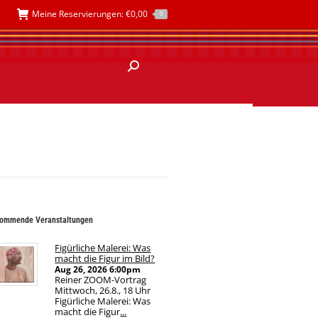
Meine Reservierungen:
€
0,00
en
Absolventen
Kontakt
0
ommende Veranstaltungen
Figürliche Malerei: Was
macht die Figur im Bild?
Aug 26, 2026
6:00pm
Reiner ZOOM-Vortrag
Mittwoch, 26.8., 18 Uhr
Figürliche Malerei: Was
macht die Figur
...