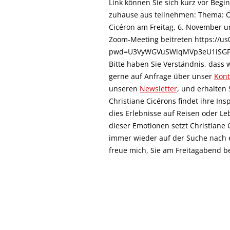
Link können Sie sich kurz vor Beg
zuhause aus teilnehmen: Thema: Öf
Cicéron am Freitag, 6. November u
Zoom-Meeting beitreten https://u
pwd=U3VyWGVuSWlqMVp3eU1iSG
Bitte haben Sie Verständnis, dass 
gerne auf Anfrage über unser
Kont
unseren
Newsletter
, und erhalten 
Christiane Cicérons findet ihre Ins
dies Erlebnisse auf Reisen oder Leb
dieser Emotionen setzt Christiane 
immer wieder auf der Suche nach ei
freue mich, Sie am Freitagabend b