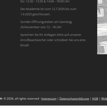
Do: 12:30 - 13:30 & 14:00 - 18:00 Uhr
Die Akademie ist vom 12.7.2025 bis zum
1.9.2025 geschlossen.
Sonder-Öffnungszeiten am Samstag,
29.November von 12 - 18 Uhr
Sprechen Sie Ihr Anliegen bitte auf unseren
Anrufbeantworter oder schreiben Sie uns eine
Email!
- © 2026, all rights reserved -
Impressum
|
Datenschutzerklärung
|
AGB
|
Wide