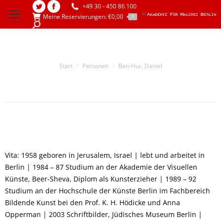
+49 30 - 450 86 100
Twitter
Facebook
Meine Reservierungen:
€
0,00
0
page
page
Search:
opens
opens
in
in
new
new
Sie befinden sich hier:
Start
Personen
Ben-Hur, Daniel
window
window
Vita: 1958 geboren in Jerusalem, Israel | lebt und arbeitet in
Berlin | 1984 – 87 Studium an der Akademie der Visuellen
Künste, Beer-Sheva, Diplom als Kunsterzieher | 1989 – 92
Studium an der Hochschule der Künste Berlin im Fachbereich
Bildende Kunst bei den Prof. K. H. Hödicke und Anna
Opperman | 2003 Schriftbilder, Jüdisches Museum Berlin |