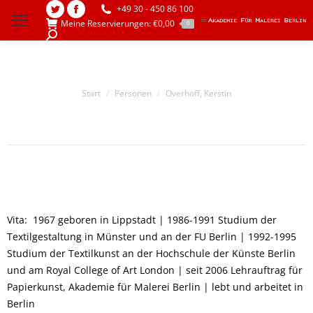
+49 30 - 450 86 100
Twitter
Facebook
Meine Reservierungen:
€
0,00
0
page
page
Search:
opens
opens
in
in
new
new
Sie befinden sich hier:
Start
Personen
Overhoff, Kerstin
window
window
Vita: 1967 geboren in Lippstadt | 1986-1991 Studium der
Textilgestaltung in Münster und an der FU Berlin | 1992-1995
Studium der Textilkunst an der Hochschule der Künste Berlin
und am Royal College of Art London | seit 2006 Lehrauftrag für
Papierkunst, Akademie für Malerei Berlin | lebt und arbeitet in
Berlin