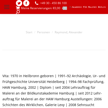
+49 30 - 450 86 100
Twitter
Facebook
Meine Reservierungen:
€
0,00
0
page
page
Search:
opens
opens
in
in
new
new
Sie befinden sich hier:
Start
Personen
Raymond, Alexander
window
window
Vita: 1970 in Heilbronn geboren | 1991–92 Archäologie, Ur- und
Frühgeschichte Universität Heidelberg | 1994–98 Fachprüfung,
HAW Hamburg, 2002 | Diplom | seit 2004 Lehrauftrag für
Malerei an der Bildkunstakademie Hamburg | seit 2012 Lehr-
auftrag für Malerei an der HAW Hamburg Austellungen: 2006
Schichten des Wirklichen, Galerie Levy | 2008 Sehnsucht