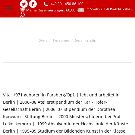
+49 30 - 450 86 100
Twitter
Facebook
Meine Reservierungen:
€
0,00
0
page
page
Search:
opens
opens
in
in
new
new
Sie befinden sich hier:
Start
Personen
Serz, Kerstin
window
window
Vita: 1971 geboren in Parsberg/Opf. | lebt und arbeitet in
Berlin | 2006–08 Atelierstipendium der Karl- Hofer-
Gesellschaft Berlin | 2006–07 Stipendium der Dorothea-
Konwiarz- Stiftung Berlin | 2000 Meisterschülerin bei Prof.
Leiko Ikemura | 1999 Absolventin der Hochschule der Künste
Berlin | 1995–99 Studium der Bildenden Kunst in der Klasse