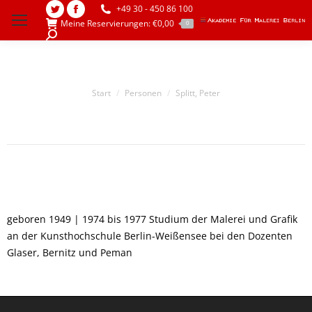
+49 30 - 450 86 100
Twitter
Facebook
Meine Reservierungen:
€
0,00
0
page
page
Search:
opens
opens
in
in
new
new
Sie befinden sich hier:
Start
Personen
Splitt, Peter
window
window
geboren 1949 | 1974 bis 1977 Studium der Malerei und Grafik
an der Kunsthochschule Berlin-Weißensee bei den Dozenten
Glaser, Bernitz und Peman