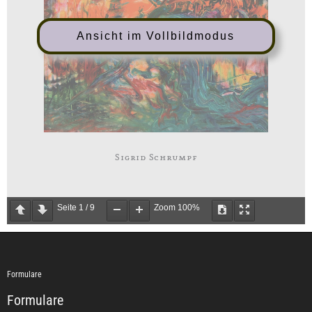
Ansicht im Vollbildmodus
Seite
1
/
9
Zoom
100%
Formulare
Formulare