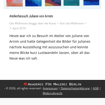
Atelierbesuch Juliane von Arnim
Ute Wöllmann bloggt über die Kunst
Von
Ute Wöllmann
7. April 2019
Heute war ich zu Besuch im Atelier von Juliane von
Arnim und hatte Gelegenheit die Bilder für Julianes
nächste Ausstellung mit auszusuchen und konnte
meine Blicke kurz Lustwandeln lassen, über all das
Neue was ich sah.
- © 2026, all rights reserved -
Impressum
|
Datenschutzerklärung
|
AGB
|
Widerrufsrecht