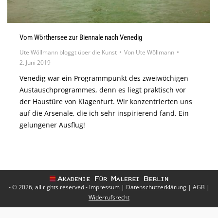
Vom Wörthersee zur Biennale nach Venedig
Ute Wöllmann bloggt über die Kunst
Von
Ute Wöllmann
2. Juni 2019
Venedig war ein Programmpunkt des zweiwöchigen
Austauschprogrammes, denn es liegt praktisch vor
der Haustüre von Klagenfurt. Wir konzentrierten uns
auf die Arsenale, die ich sehr inspirierend fand. Ein
gelungener Ausflug!
- © 2026, all rights reserved -
Impressum
|
Datenschutzerklärung
|
AGB
|
Widerrufsrecht