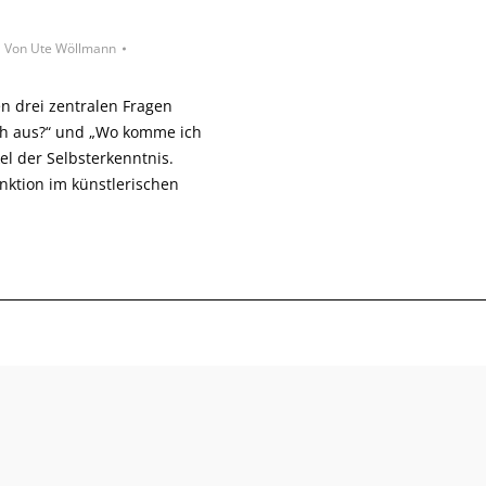
Von
Ute Wöllmann
n drei zentralen Fragen
ch aus?“ und „Wo komme ich
el der Selbsterkenntnis.
nktion im künstlerischen
- © 2026, all rights reserved -
Impressum
|
Datenschutzerklärung
|
AGB
|
Wide