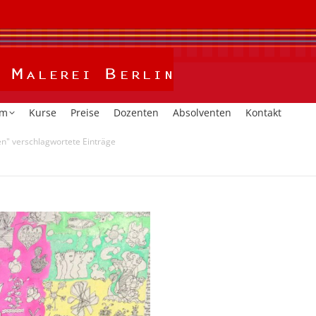
Home
Kalender
Studium
Kurse
Preise
Dozent
um
Kurse
Preise
Dozenten
Absolventen
Kontakt
en" verschlagwortete Einträge