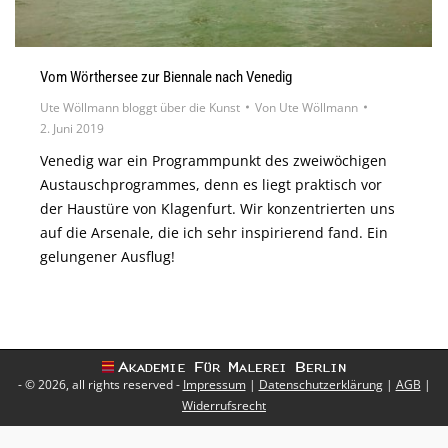
Vom Wörthersee zur Biennale nach Venedig
Ute Wöllmann bloggt über die Kunst
Von
Ute Wöllmann
2. Juni 2019
Venedig war ein Programmpunkt des zweiwöchigen
Austauschprogrammes, denn es liegt praktisch vor
der Haustüre von Klagenfurt. Wir konzentrierten uns
auf die Arsenale, die ich sehr inspirierend fand. Ein
gelungener Ausflug!
- © 2026, all rights reserved -
Impressum
|
Datenschutzerklärung
|
AGB
|
Widerrufsrecht