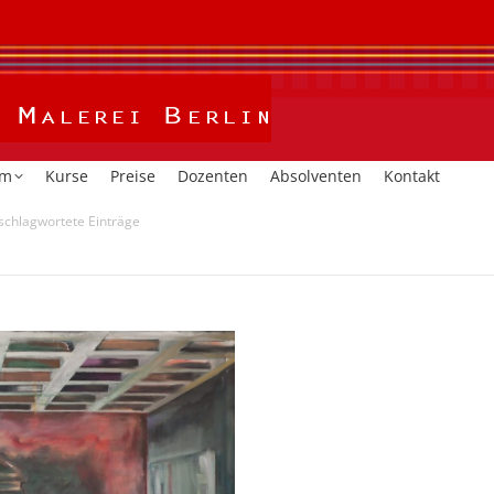
Home
Kalender
Studium
Kurse
Preise
Dozent
um
Kurse
Preise
Dozenten
Absolventen
Kontakt
schlagwortete Einträge