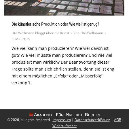
Die künstlerische Produktion oder Wie viel ist genug?
Ute Wöllmann bloggt über die Kunst
Von
Ute Wöllmann
5. Mai 2019
Wie viel kann man produzieren? Wie viel davon ist
gut? Wie viel müsste man produzieren? Und wie viel
produziert man wirklich? Der Beantwortung dieser
Frage sollte man sich ehrlich stellen, denn sie ist eng
mit einem möglichen „Erfolg“ oder „Misserfolg“
verknüpft.
- © 2026, all rights reserved -
Impressum
|
Datenschutzerklärung
|
AGB
|
Widerrufsrecht