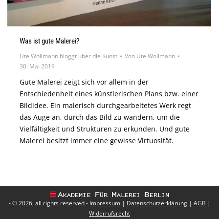
Was ist gute Malerei?
Ute Wöllmann bloggt über die Kunst
Von
Ute Wöllmann
30. Mai 2019
Gute Malerei zeigt sich vor allem in der
Entschiedenheit eines künstlerischen Plans bzw. einer
Bildidee. Ein malerisch durchgearbeitetes Werk regt
das Auge an, durch das Bild zu wandern, um die
Vielfältigkeit und Strukturen zu erkunden. Und gute
Malerei besitzt immer eine gewisse Virtuosität.
- © 2026, all rights reserved -
Impressum
|
Datenschutzerklärung
|
AGB
|
Widerrufsrecht