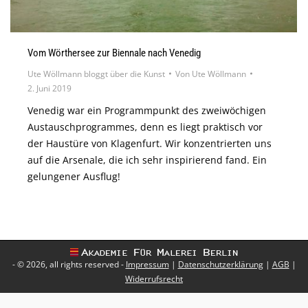
Vom Wörthersee zur Biennale nach Venedig
Ute Wöllmann bloggt über die Kunst
Von
Ute Wöllmann
2. Juni 2019
Venedig war ein Programmpunkt des zweiwöchigen
Austauschprogrammes, denn es liegt praktisch vor
der Haustüre von Klagenfurt. Wir konzentrierten uns
auf die Arsenale, die ich sehr inspirierend fand. Ein
gelungener Ausflug!
- © 2026, all rights reserved -
Impressum
|
Datenschutzerklärung
|
AGB
|
Widerrufsrecht