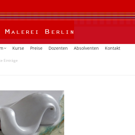
Home
Kalender
Studium
Kurse
Preise
Dozent
um
Kurse
Preise
Dozenten
Absolventen
Kontakt
te Einträge