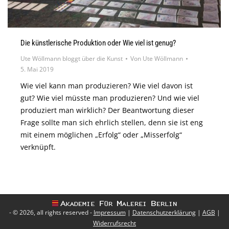
Die künstlerische Produktion oder Wie viel ist genug?
Ute Wöllmann bloggt über die Kunst
Von
Ute Wöllmann
5. Mai 2019
Wie viel kann man produzieren? Wie viel davon ist
gut? Wie viel müsste man produzieren? Und wie viel
produziert man wirklich? Der Beantwortung dieser
Frage sollte man sich ehrlich stellen, denn sie ist eng
mit einem möglichen „Erfolg“ oder „Misserfolg“
verknüpft.
- © 2026, all rights reserved -
Impressum
|
Datenschutzerklärung
|
AGB
|
Widerrufsrecht