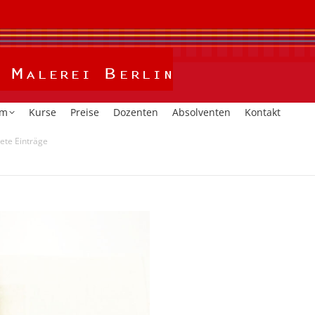
Home
Kalender
Studium
Kurse
Preise
Dozent
um
Kurse
Preise
Dozenten
Absolventen
Kontakt
ete Einträge