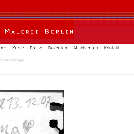
Home
Kalender
Studium
Kurse
Preise
Dozent
um
Kurse
Preise
Dozenten
Absolventen
Kontakt
ortete Einträge