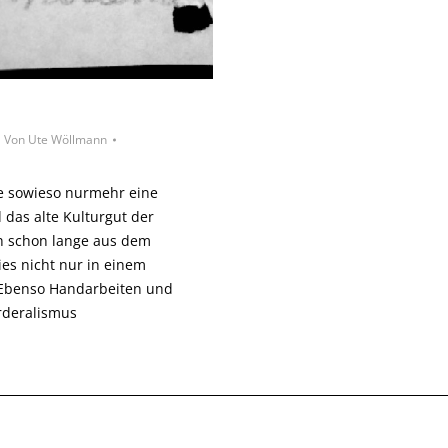
Von
Ute Wöllmann
ge sowieso nurmehr eine
 das alte Kulturgut der
h schon lange aus dem
es nicht nur in einem
 Ebenso Handarbeiten und
rderalismus
- © 2026, all rights reserved -
Impressum
|
Datenschutzerklärung
|
AGB
|
Wide