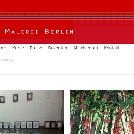
Home
Kalender
Studium
Kurse
Preise
Dozent
um
Kurse
Preise
Dozenten
Absolventen
Kontakt
 Einträge