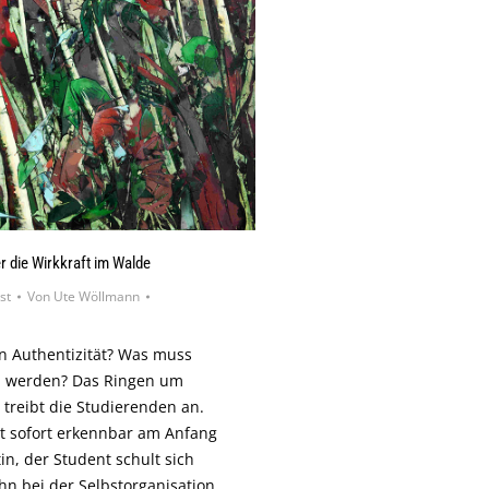
r die Wirkkraft im Walde
st
Von
Ute Wöllmann
n Authentizität? Was muss
u werden? Das Ringen um
d treibt die Studierenden an.
ht sofort erkennbar am Anfang
in, der Student schult sich
 ihn bei der Selbstorganisation