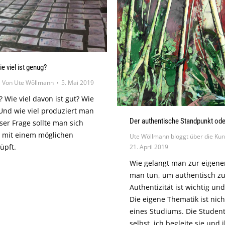
e viel ist genug?
Von
Ute Wöllmann
5. Mai 2019
 Wie viel davon ist gut? Wie
Und wie viel produziert man
Der authentische Standpunkt ode
ser Frage sollte man sich
ng mit einem möglichen
Ute Wöllmann bloggt über die Kun
üpft.
21. April 2019
Wie gelangt man zur eigene
man tun, um authentisch z
Authentizität ist wichtig un
Die eigene Thematik ist nic
eines Studiums. Die Student
selbst, ich begleite sie und