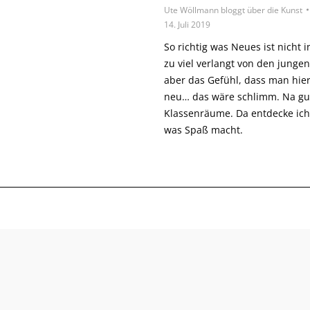
Ute Wöllmann bloggt über die Kunst
14. Juli 2019
So richtig was Neues ist nicht i
zu viel verlangt von den junge
aber das Gefühl, dass man hie
neu… das wäre schlimm. Na gut
Klassenräume. Da entdecke ich
was Spaß macht.