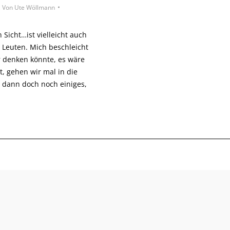
Von
Ute Wöllmann
n Sicht…ist vielleicht auch
n Leuten. Mich beschleicht
r denken könnte, es wäre
, gehen wir mal in die
 dann doch noch einiges,
- © 2026, all rights reserved -
Impressum
|
Datenschutzerklärung
|
AGB
|
Wide