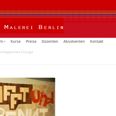
Home
Kalender
Studium
Kurse
Preise
Dozent
um
Kurse
Preise
Dozenten
Absolventen
Kontakt
rschlagwortete Einträge