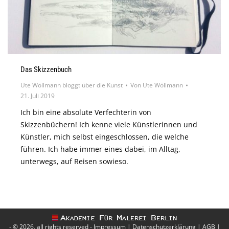
Das Skizzenbuch
Ute Wöllmann bloggt über die Kunst
Von
Ute Wöllmann
21. Juli 2019
Ich bin eine absolute Verfechterin von
Skizzenbüchern! Ich kenne viele Künstlerinnen und
Künstler, mich selbst eingeschlossen, die welche
führen. Ich habe immer eines dabei, im Alltag,
unterwegs, auf Reisen sowieso.
- © 2026, all rights reserved -
Impressum
|
Datenschutzerklärung
|
AGB
|