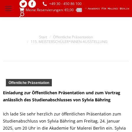
+49 30 - 450 86 100
Twitter
Facebook
Meine Reservierungen:
€
0,00
0
page
page
Search:
opens
opens
in
in
Sie befinden sich hier:
Start
Öffentliche Präsentation
new
new
115. MEISTERSCHÜLER*INNEN-AUSSTELLUNG
window
window
Öffentliche Präsentation
Einladung zur Öffentlichen Präsentation und zum Vortrag
anlässlich des Studienabschlusses von Sylvia Bähring
Ich lade Sie sehr herzlich zur öffentlichen Präsentation zum
Studienabschluss von Sylvia Bähring am Freitag, 24. Januar
2025, um 20 Uhr in die Akademie für Malerei Berlin ein. Sylvia