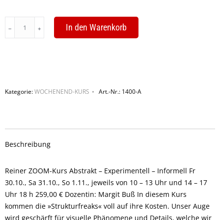
Abstrakt
In den Warenkorb
–
Experimentell
–
Informell
quantity
Kategorie:
WOCHENEND-KURS
Art.-Nr.:
1400-A
Beschreibung
Reiner ZOOM-Kurs Abstrakt – Experimentell – Informell Fr
30.10., Sa 31.10., So 1.11., jeweils von 10 – 13 Uhr und 14 – 17
Uhr 18 h 259,00 € Dozentin: Margit Buß In diesem Kurs
kommen die »Strukturfreaks« voll auf ihre Kosten. Unser Auge
wird geschärft für visuelle Phänomene und Details, welche wir