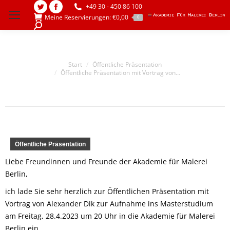
+49 30 - 450 86 100
Twitter
Facebook
Meine Reservierungen:
€
0,00
0
page
page
Search:
opens
opens
in
in
Sie befinden sich hier:
Start
Öffentliche Präsentation
new
new
Öffentliche Präsentation mit Vortrag von…
window
window
Öffentliche Präsentation
Liebe Freundinnen und Freunde der Akademie für Malerei
Berlin,
ich lade Sie sehr herzlich zur Öffentlichen Präsentation mit
Vortrag von Alexander Dik zur Aufnahme ins Masterstudium
am Freitag, 28.4.2023 um 20 Uhr in die Akademie für Malerei
Berlin ein.