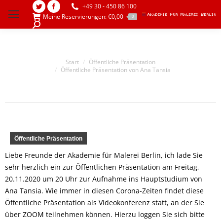
+49 30 - 450 86 100
Twitter
Facebook
Meine Reservierungen:
€
0,00
0
page
page
Search:
opens
opens
in
in
Sie befinden sich hier:
Start
Öffentliche Präsentation
new
new
Öffentliche Präsentation von Ana Tansia
window
window
Öffentliche Präsentation
Liebe Freunde der Akademie für Malerei Berlin, ich lade Sie
sehr herzlich ein zur Öffentlichen Präsentation am Freitag,
20.11.2020 um 20 Uhr zur Aufnahme ins Hauptstudium von
Ana Tansia. Wie immer in diesen Corona-Zeiten findet diese
Öffentliche Präsentation als Videokonferenz statt, an der Sie
über ZOOM teilnehmen können. Hierzu loggen Sie sich bitte