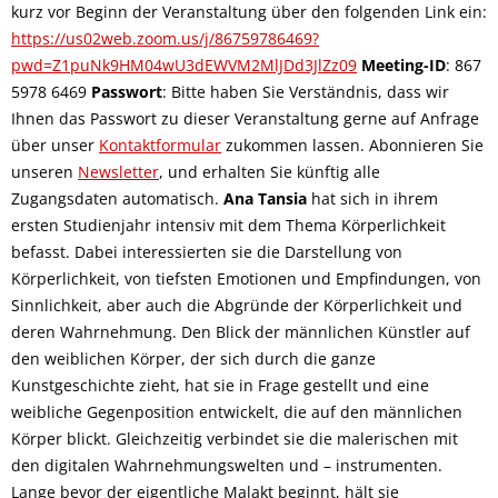
kurz vor Beginn der Veranstaltung über den folgenden Link ein:
https://us02web.zoom.us/j/86759786469?
pwd=Z1puNk9HM04wU3dEWVM2MlJDd3JlZz09
Meeting-ID
: 867
5978 6469
Passwort
: Bitte haben Sie Verständnis, dass wir
Ihnen das Passwort zu dieser Veranstaltung gerne auf Anfrage
über unser
Kontaktformular
zukommen lassen. Abonnieren Sie
unseren
Newsletter
, und erhalten Sie künftig alle
Zugangsdaten automatisch.
Ana Tansia
hat sich in ihrem
ersten Studienjahr intensiv mit dem Thema Körperlichkeit
befasst. Dabei interessierten sie die Darstellung von
Körperlichkeit, von tiefsten Emotionen und Empfindungen, von
Sinnlichkeit, aber auch die Abgründe der Körperlichkeit und
deren Wahrnehmung. Den Blick der männlichen Künstler auf
den weiblichen Körper, der sich durch die ganze
Kunstgeschichte zieht, hat sie in Frage gestellt und eine
weibliche Gegenposition entwickelt, die auf den männlichen
Körper blickt. Gleichzeitig verbindet sie die malerischen mit
den digitalen Wahrnehmungswelten und – instrumenten.
Lange bevor der eigentliche Malakt beginnt, hält sie