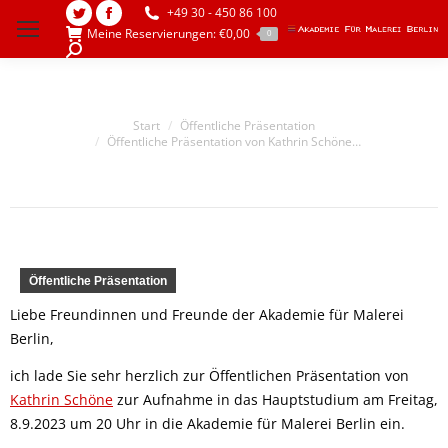
+49 30 - 450 86 100
Twitter
Facebook
Meine Reservierungen:
€
0,00
0
page
page
Search:
opens
opens
in
in
Sie befinden sich hier:
Start
Öffentliche Präsentation
new
new
Öffentliche Präsentation von Kathrin Schöne…
window
window
Öffentliche Präsentation
Liebe Freundinnen und Freunde der Akademie für Malerei
Berlin,
ich lade Sie sehr herzlich zur Öffentlichen Präsentation von
Kathrin Schöne
zur Aufnahme in das Hauptstudium am Freitag,
8.9.2023 um 20 Uhr in die Akademie für Malerei Berlin ein.