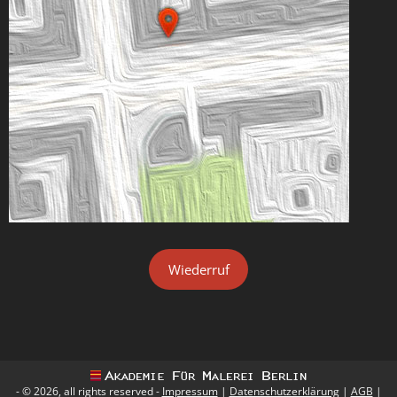
Wiederruf
- © 2026, all rights reserved -
Impressum
|
Datenschutzerklärung
|
AGB
|