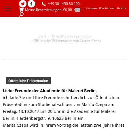
+49 30 - 450 86 100
Twitter
Facebook
Meine Reservierungen:
€
0,00
0
page
page
Search:
opens
opens
in
in
Sie befinden sich hier:
Start
Öffentliche Präsentation
new
new
Öffentliche Präsentation von Marita Czepa
window
window
Öffentliche Präsentation
Liebe Freunde der Akademie für Malerei Berlin,
ich lade Sie und Ihre Freunde sehr herzlich zur Öffentlichen
Präsentation zum Studienabschluss von Marita Czepa am
Freitag, 13.10.2017 um 20 Uhr in die Akademie für Malerei
Berlin, Hardenbergstr. 9, 10623 Berlin ein.
Marita Czepa wird in Ihrem Vortrag die letzten zwei Jahre Ihres