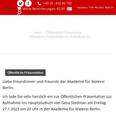
+49 30 - 450 86 100
Twitter
Facebook
Meine Reservierungen:
€
0,00
0
page
page
Search:
opens
opens
in
in
Sie befinden sich hier:
Start
Öffentliche Präsentation
new
new
Öffentliche Präsentation zur Aufnahme ins…
window
window
Öffentliche Präsentation
Liebe Freundinnen und Freunde der Akademie für Malerei
Berlin,
ich lade Sie sehr herzlich ein zur Öffentlichen Präsentation zur
Aufnahme ins Hauptstudium von Gesa Stedman am Freitag
27.1.2023 um 20 Uhr in der Akademie für Malerei Berlin.