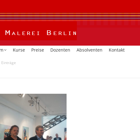
Home
Kalender
Studium
Kurse
Preise
Dozent
um
Kurse
Preise
Dozenten
Absolventen
Kontakt
 Einträge