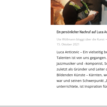
Ein persönlicher Nachruf auf Luca An
Ute Wöllmann bloggt über die Kunst
15. Oktober 2021
Luca Anticevic – Ein vielseitig
Talenten ist von uns gegangen.
Jazzmusiker und –komponist, Sc
zuletzt als Gründer und Leiter
Bildenden Künste – Kärnten, wo
war und seinen Schwerpunkt „D
unterrichtete, ist Inspiration fü