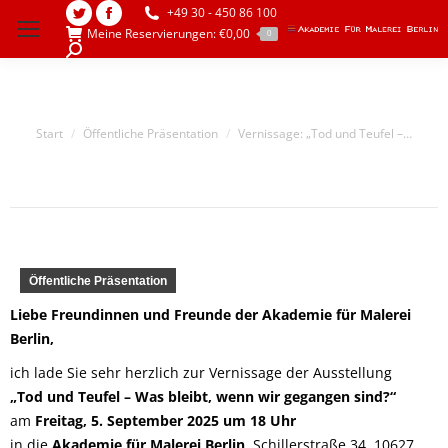
+49 30 - 450 86 100
Twitter
Facebook
Meine Reservierungen:
€
0,00
0
page
page
Search:
opens
opens
in
in
new
new
Sie befinden sich hier:
Start
Öffentliche Präsentation
Vernissage: „Tod und Teufel –…
window
window
Öffentliche Präsentation
Liebe Freundinnen und Freunde der Akademie für Malerei
Berlin,
ich lade Sie sehr herzlich zur Vernissage der Ausstellung
„Tod und Teufel – Was bleibt, wenn wir gegangen sind?“
am
Freitag, 5. September 2025 um 18 Uhr
in die
Akademie für Malerei Berlin
, Schillerstraße 34, 10627