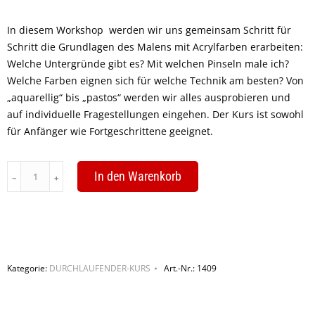
In diesem Workshop werden wir uns gemeinsam Schritt für
Schritt die Grundlagen des Malens mit Acrylfarben erarbeiten:
Welche Untergründe gibt es? Mit welchen Pinseln male ich?
Welche Farben eignen sich für welche Technik am besten? Von
„aquarellig“ bis „pastos“ werden wir alles ausprobieren und
auf individuelle Fragestellungen eingehen. Der Kurs ist sowohl
für Anfänger wie Fortgeschrittene geeignet.
Gegenständliche
In den Warenkorb
Acrylmalerei
–
Grundlagen
und
Specials
Kategorie:
DURCHLAUFENDER-KURS
Art.-Nr.:
1409
quantity