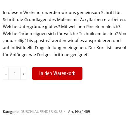
In diesem Workshop werden wir uns gemeinsam Schritt für
Schritt die Grundlagen des Malens mit Acrylfarben erarbeiten:
Welche Untergründe gibt es? Mit welchen Pinseln male ich?
Welche Farben eignen sich für welche Technik am besten? Von
„aquarellig“ bis „pastos“ werden wir alles ausprobieren und
auf individuelle Fragestellungen eingehen. Der Kurs ist sowohl
für Anfänger wie Fortgeschrittene geeignet.
Gegenständliche
In den Warenkorb
Acrylmalerei
–
Grundlagen
und
Specials
Kategorie:
DURCHLAUFENDER-KURS
Art.-Nr.:
1409
quantity