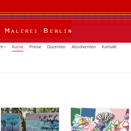
Home
Kalender
Studium
Kurse
Preise
Dozent
um
Kurse
Preise
Dozenten
Absolventen
Kontakt