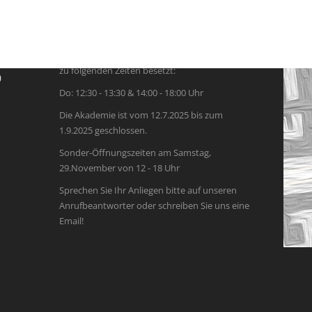
Geschäftszeiten
Anfahrt
Geschäftszeiten
Anfa
Das Büro der Akademie ist vorübergehend nur
zu folgenden Zeiten besetzt:
)
Do: 12:30 - 13:30 & 14:00 - 18:00 Uhr
Die Akademie ist vom 12.7.2025 bis zum
1.9.2025 geschlossen.
Sonder-Öffnungszeiten am Samstag,
29.November von 12 - 18 Uhr
Sprechen Sie Ihr Anliegen bitte auf unseren
Anrufbeantworter oder schreiben Sie uns eine
Email!