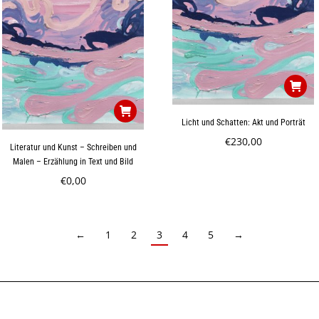
Licht und Schatten: Akt und Porträt
€
230,00
Literatur und Kunst – Schreiben und
Malen – Erzählung in Text und Bild
€
0,00
←
1
2
3
4
5
→