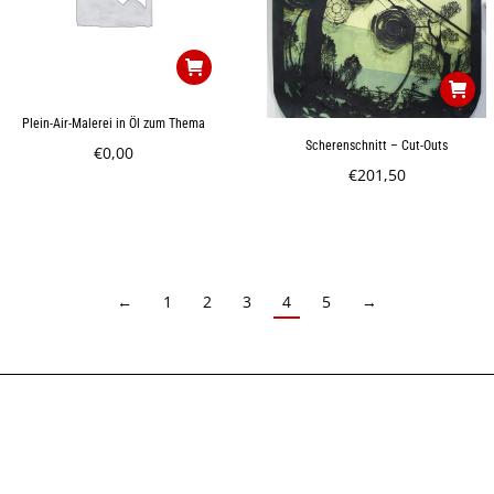
Plein-Air-Malerei in Öl zum Thema
Scherenschnitt – Cut-Outs
€
0,00
€
201,50
←
1
2
3
4
5
→
Geschäftszeiten
Anfahrt
Geschäftszeiten
Anfa