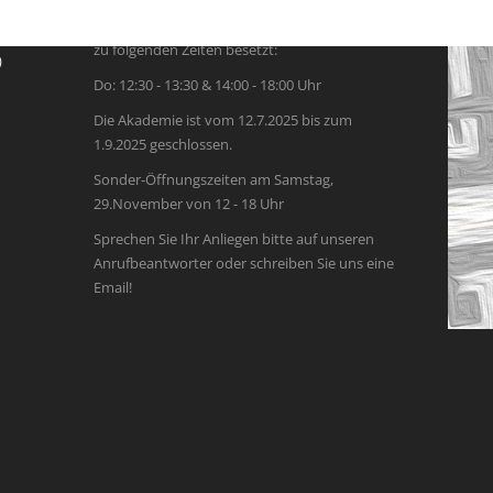
Das Büro der Akademie ist vorübergehend nur
zu folgenden Zeiten besetzt:
)
Do: 12:30 - 13:30 & 14:00 - 18:00 Uhr
Die Akademie ist vom 12.7.2025 bis zum
1.9.2025 geschlossen.
Sonder-Öffnungszeiten am Samstag,
29.November von 12 - 18 Uhr
Sprechen Sie Ihr Anliegen bitte auf unseren
Anrufbeantworter oder schreiben Sie uns eine
Email!