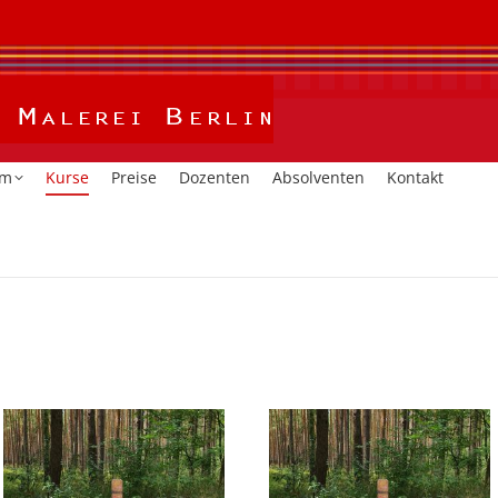
Home
Kalender
Studium
Kurse
Preise
Dozent
um
Kurse
Preise
Dozenten
Absolventen
Kontakt